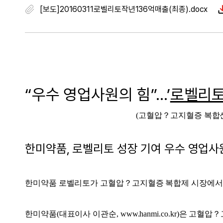
[보도]20160311로벨리토작년136억매출(최종).docx
“우수 영업사원의 힘”…’
로벨리
(고혈압？고지혈증 복합신
한미약품, 로벨리토 성장 기여 우수 영업사원
한미약품 로벨리토가 고혈압？고지혈증 복합제 시장에서
한미약품(대표이사 이관순, www.hanmi.co.kr)은 