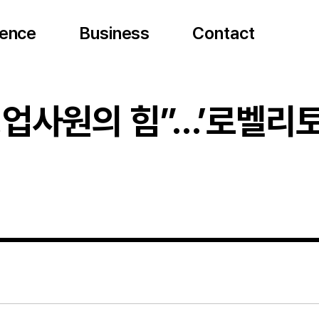
ence
ience
Science
Business
Business
Business
Contact
Contact
Conta
업사원의 힘”…’로벨리토’