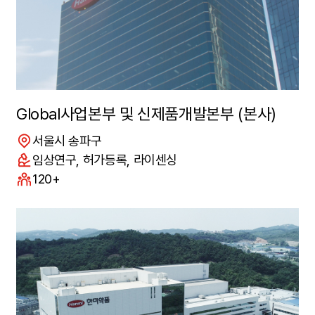
Global사업본부 및 신제품개발본부 (본사)
위치
서울시 송파구
연구분야
임상연구, 허가등록, 라이센싱
구성원수
120+