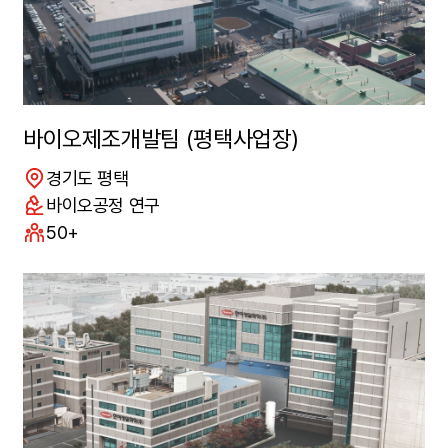
바이오제조개발팀 (평택사업장)
위치
경기도 평택
연구분야
바이오공정 연구
구성원수
50+