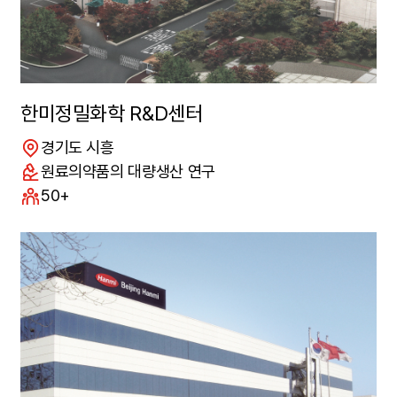
한미정밀화학 R&D센터
위치
경기도 시흥
연구분야
원료의약품의 대량생산 연구
구성원수
50+