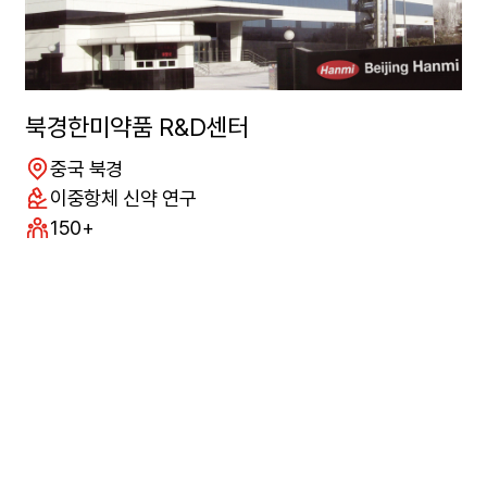
북경한미약품 R&D센터
위치
중국 북경
연구분야
이중항체 신약 연구
구성원수
150+