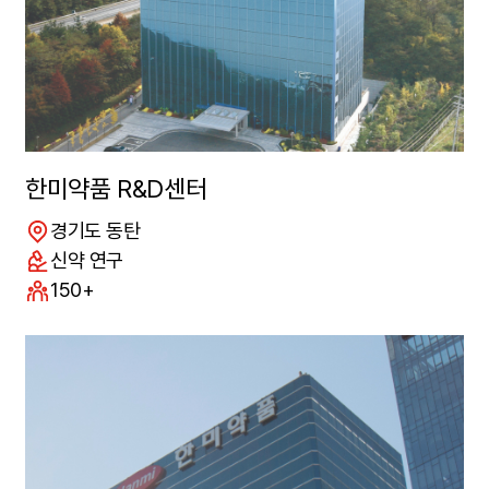
한미약품 R&D센터
위치
경기도 동탄
연구분야
신약 연구
구성원수
150+