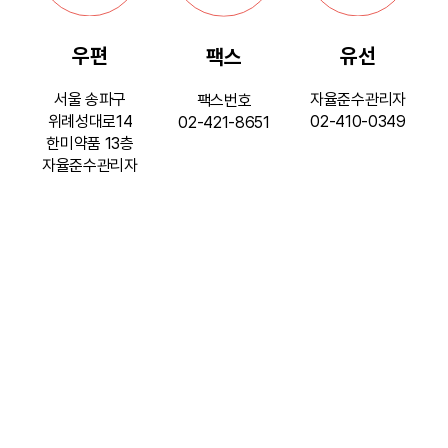
K
K
품
언
-
스
B
우편
유선
팩스
그
요
W
위
E
약
룹
H
반
서울 송파구​
자율준수관리자​
팩스번호​
:
I
I
위례성대로14
02-410-0349
02-421-8651
성
한
S
한미약품 13층
희
(
미
T
자율준수관리자​
롱
위
약
L
·
품
탁
E
괴
그
신
전
롭
룹
고
힘
문
내
시
인
부
기
신
권
신
고
관
침
고
자
해
)
센
와
및
터
신
갑
는
고