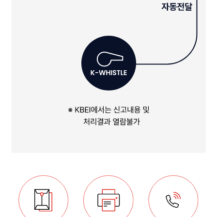
컴
한
플
미
라
약
이