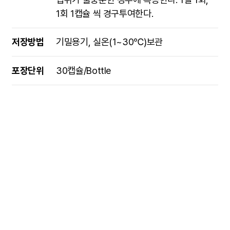
1회 1캡슐 씩 경구투여한다.
저장방법
기밀용기, 실온(1~30℃)보관
포장단위
30캡슐/Bottle