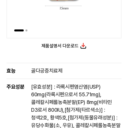
제품설명서 다운로드
효능
골다공증치료제
주요성분
[유효성분] : 라록시펜염산염(USP)
60mg(라록시펜으로서 55.71mg),
콜레칼시페롤농축분말(EP) 8mg(비타민
D3로서 800IU),[첨가제(타르색소)] :
청색2호, 황색5호,[첨가제(동물유래성분)] :
유당수화물(소, 우유), 콜레칼시페롤농축분말