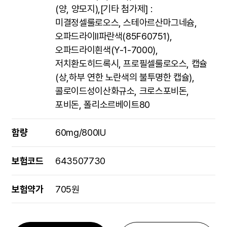
(양, 양모지),[기타 첨가제] :
미결정셀룰로오스, 스테아르산마그네슘,
오파드라이II파란색(85F60751),
오파드라이흰색(Y-1-7000),
저치환도히드록시, 프로필셀룰로오스, 캡슐
(상,하부 연한 노란색의 불투명한 캡슐),
콜로이드성이산화규소, 크로스포비돈,
포비돈, 폴리소르베이트80
함량
60mg/800IU
보험코드
643507730
보험약가
705원