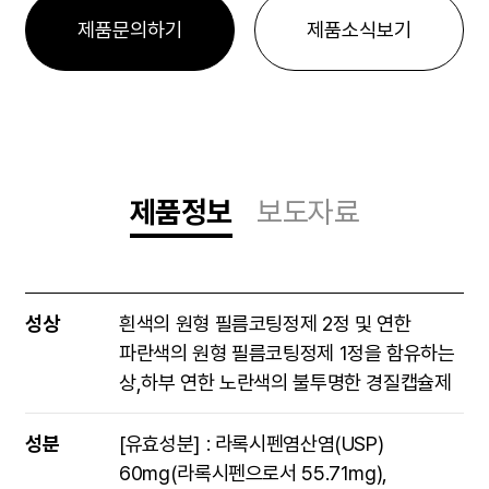
제품문의하기
제품소식보기
제품정보
보도자료
제품정보
성상
흰색의 원형 필름코팅정제 2정 및 연한
파란색의 원형 필름코팅정제 1정을 함유하는
상,하부 연한 노란색의 불투명한 경질캡슐제
성분
[유효성분] : 라록시펜염산염(USP)
60mg(라록시펜으로서 55.71mg),