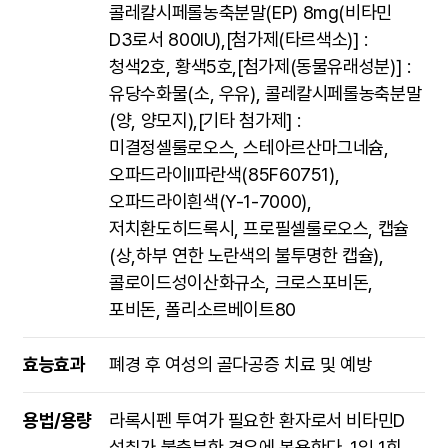
콜레칼시페롤농축분말(EP) 8mg(비타민
D3로서 800IU),[첨가제(타르색소)] :
청색2호, 황색5호,[첨가제(동물유래성분)] :
유당수화물(소, 우유), 콜레칼시페롤농축분말
(양, 양모지),[기타 첨가제] :
미결정셀룰로오스, 스테아르산마그네슘,
오파드라이II파란색(85F60751),
오파드라이흰색(Y-1-7000),
저치환도히드록시, 프로필셀룰로오스, 캡슐
(상,하부 연한 노란색의 불투명한 캡슐),
콜로이드성이산화규소, 크로스포비돈,
포비돈, 폴리소르베이트80
효능효과
폐경 후 여성의 골다공증 치료 및 예방
용법/용량
라록시펜 투여가 필요한 환자로서 비타민D
섭취가 불충분한 경우에 복용한다. 1일 1회,