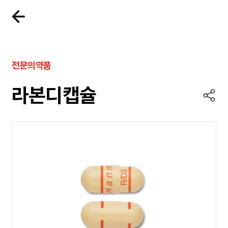
전문의약품
라본디캡슐