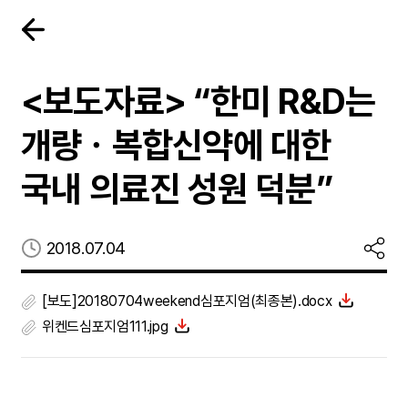
<보도자료> “한미 R&D는
개량ㆍ복합신약에 대한
국내 의료진 성원 덕분”
등록일
2018.07.04
[보도]20180704weekend심포지엄(최종본).docx
위켄드심포지엄111.jpg