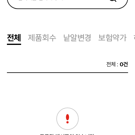
전체
제품회수
낱알변경
보험약가
전체 :
0건