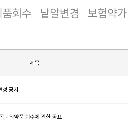
제품회수
낱알변경
보험약가
제목
변경 공지
목 - 의약품 회수에 관한 공표