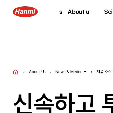
About us
About us
About us
Sci
Sc
About Us
News & Media
제품 소식
신속하고 