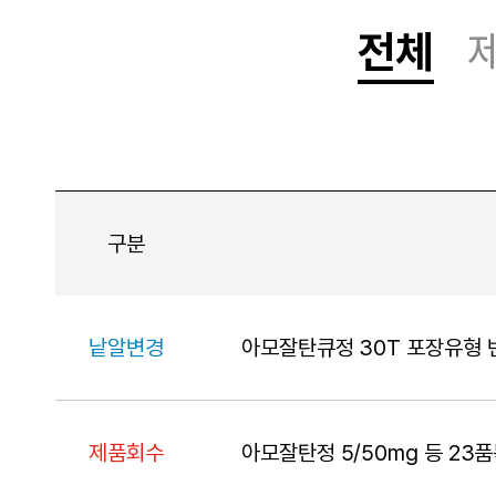
전체
구분
제목
구분
낱알변경
아모잘탄큐정 30T 포장유형 
제목
구분
제품회수
아모잘탄정 5/50mg 등 23품