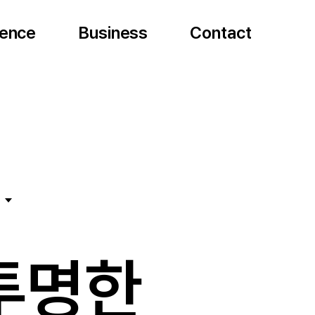
ence
ience
Science
Business
Business
Business
Contact
Contact
Conta
투명한