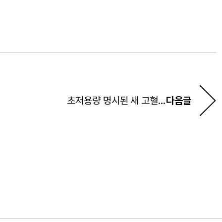
초저용량 명시된 새 고혈압 진료지침…한미약품 ‘아모프렐’ 날개 달다
다음글