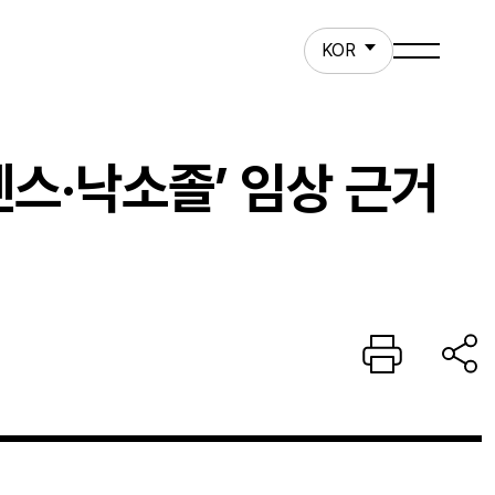
ct
KOR
스·낙소졸’ 임상 근거