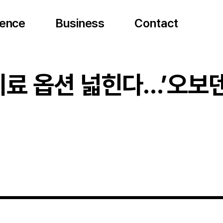
ence
ience
Science
Business
Business
Business
Contact
Contact
Conta
치료 옵션 넓힌다…’오보덴