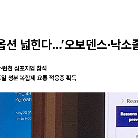
옵션 넓힌다…’오보덴스·낙소졸’
·런천 심포지엄 참석
 동일 성분 복합제 요통 적응증 획득