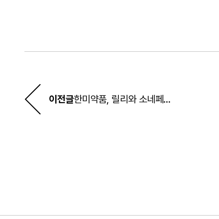
이전글
한미약품, 릴리와 소네페글루타이드(LAPSGLP-2 analog) 라이선스 계약 체결