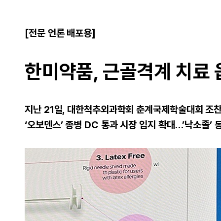
[전문 언론 배포용]
한미약품, 근골격계 치료 
지난 21일, 대한척추외과학회 춘계국제학술대회 조찬
‘오보덴스’ 종병 DC 통과 시장 입지 확대…’낙소졸’