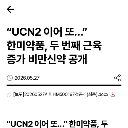
“UCN2 이어 또…”
한미약품, 두 번째 근육
증가 비만신약 공개
등록일
2026.05.27
[보도]20260527한미HM500197첫공개(최종).docx
“UCN2 이어 또…” 한미약품, 두