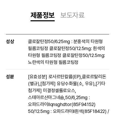
제품정보
보도자료
제품정보
성상
클로잘탄정50/6.25mg : 분홍색의 타원형
필름코팅정 클로잘탄정50/12.5mg: 흰색의
타원형 필름코팅정 클로잘탄정50/12.5mg:
노란색의 타원형 필름코팅정
성분
[유효성분] 로사르탄칼륨(EP),클로르탈리돈
(별규),[첨가제] 유당수화물(소, 우유),[기타
첨가제] 미결정셀룰로오스,
스테아르산마그네슘,50/6,25mg :
오파드라이IIqnsghdtor(85F94152)
50/12.5mg : 오파드라이II흰색(85F18422) /