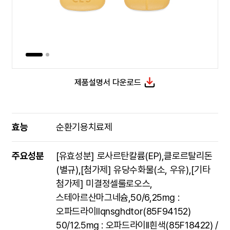
제품설명서 다운로드
효능
순환기용치료제
주요성분
[유효성분] 로사르탄칼륨(EP),클로르탈리돈
(별규),[첨가제] 유당수화물(소, 우유),[기타
첨가제] 미결정셀룰로오스,
스테아르산마그네슘,50/6,25mg :
오파드라이IIqnsghdtor(85F94152)
50/12.5mg : 오파드라이II흰색(85F18422) /