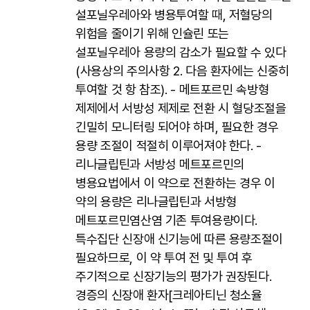
설포닐우레아와 병용투여할 때, 저혈당의
위험을 줄이기 위해 인슐린 또는
설포닐우레아 용량의 감소가 필요할 수 있다
(사용상의 주의사항 2. 다음 환자에는 신중히
투여할 것 항 참조). - 메트포르민 속방형
제제에서 서방성 제제로 전환 시 혈당조절을
긴밀히 모니터링 되어야 하며, 필요한 경우
용량 조절이 적절히 이루어져야 한다. -
리나글립틴과 서방성 메트포르민의
병용요법에서 이 약으로 전환하는 경우 이
약의 용량은 리나글립틴과 서방형
메트포르민염산염 기존 투여용량이다.
특수집단 신장애 신기능에 따른 용량조절이
필요하므로, 이 약 투여 전 및 투여 후
주기적으로 신장기능의 평가가 권장된다.
경증의 신장애 환자[크레아티닌 청소율